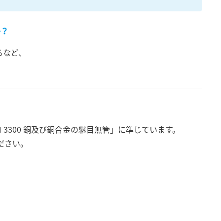
か？
るなど、
 H 3300 銅及び銅合金の継目無管」に準じています。
ださい。