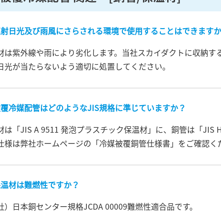
直射日光及び雨風にさらされる環境で使用することはできます
材は紫外線や雨により劣化します。当社スカイダクトに収納す
日光が当たらないよう適切に処置してください。
覆冷媒配管はどのようなJIS規格に準じていますか？
材は「JIS A 9511 発泡プラスチック保温材」に、銅管は「JIS
仕様は弊社ホームページの「冷媒被覆銅管仕様書」をご確認く
保温材は難燃性ですか？
社）日本銅センター規格JCDA 00009難燃性適合品です。