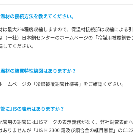
保温材の接続方法を教えてください。
材は最大2%程度収縮しますので、保温材接続部は収縮による
は（一社）日本銅センターのホームページの「冷媒用被覆銅管
続してください。
保温材の結露特性線図はありますか？
ホームページの「冷媒被覆銅管仕様書」をご確認ください。
管にJISの表示はありますか？
配管用の銅管にはJISマークの表示義務がなく、弊社銅管表面へ
はありませんが「JIS H 3300 銅及び銅合金の継目無管」のC1