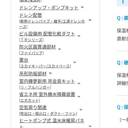
ドレンアップ・ポンプキット
ドレン配管
[断熱ドレンパイプ・継手/工速ドレンホ
ース]
保温
ビル設備用 配管化粧ダクト
直射
[ＴＲシリーズ]
防火区画貫通部材
[ファイバリア]
置台
被
[スカイキーパー/スカイベース]
吊形防振部材
保温
室内機更新用 吊金具キット
詳細
[リ・アルハンガー]
省エネ用 室外機水噴霧装置
[エネカット]
空気周り関連
[吹出口・吸込口・ダクト・ファン]
（一
ヒートポンプ式 温水床暖房パネ
ル