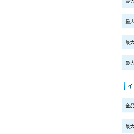
最
最大
最
最大
イ
全
最