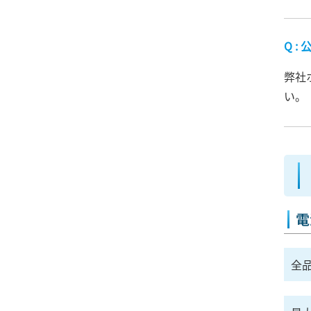
弊社
い。
電
全