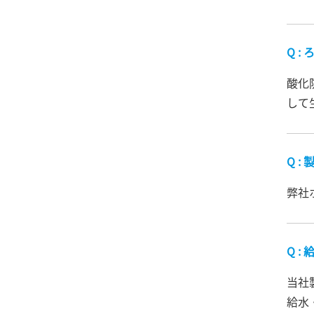
酸化
して
弊社
当社
給水