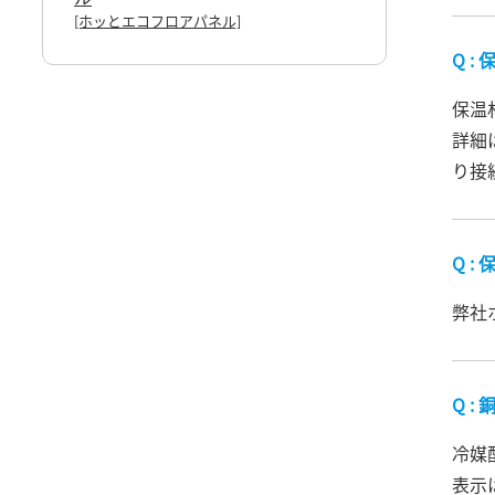
[ホッとエコフロアパネル]
保温
詳細
り接
弊社
銅
冷媒
表示