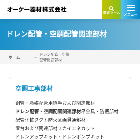
選定ツール
メニュー
閉じる
閉じる
ドレン配管・空調配管関連部材
ドレン配管・空調
ホーム
配管関連部材
空調工事部材
銅管・冷媒配管用継手および関連部材
ドレン配管・空調配管関連部材
吊金具・防振部材
配管化粧ダクト
防火区画貫通部材
置台および関連部材
スカイエネカット
ドレンアップキット・ドレンポンプキット